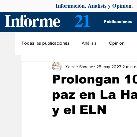
Información, Análisis y Opinión.
Informe
21
Publicaciones
Todas las publicaciones
Análisis
Opinión
Yamile Sánchez
25 may 2023
2 min d
Prolongan 10
paz en La H
y el ELN