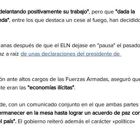
delantando positivamente su trabajo"
, pero que
 "dada la 
nda"
, entre los que destaca un cese al fuego, han decidid
manas después de que el ELN dejase en "pausa" el pasado
z a raíz 
de unas declaraciones del presidente de 
ión ante altos cargos de las Fuerzas Armadas, aseguró qu
e eran las 
"economías ilícitas"
.
tarde, con un comunicado conjunto en el que ambas partes 
ermanecer en la mesa hasta lograr un acuerdo de paz con
 país".
 El gobierno reiteró además el carácter «político» 