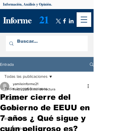
Información, Análisis y Opinión.
21
Informe
Entrada
Todas las publicaciones
yamileinforme21
Todas las publicaciones
1 oct 2025
3 min de lectura
Primer cierre del
Análisis
Gobierno de EEUU en
Opinión
7 años ¿ Qué sigue y
Información
cuán peligroso es?
De interés