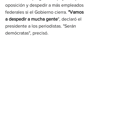
oposición y despedir a más empleados 
federales si el Gobierno cierra. 
"Vamos 
a despedir a mucha gente
", declaró el 
presidente a los periodistas. "Serán 
demócratas", precisó.
Si bien el inquilino de la Casa Blanca 
reconoció que "lo último que quiere es 
un cierre de Gobierno", destacó que la 
situación podría traer "beneficios". 
"Podríamos deshacernos de muchas 
cosas que nunca necesitamos. Y todas 
estas son iniciativas demócratas: exigen 
fronteras abiertas, quieren que los 
hombres participen en deportes 
femeninos, imponen la agenda 
transgénero a todo el mundo. Nunca se 
detienen", 
manifestó.