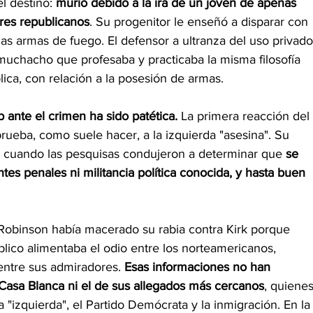
l destino: 
murió debido a la ira de un joven de apenas 
dres republicanos
. Su progenitor le enseñó a disparar con 
 las armas de fuego. El defensor a ultranza del uso privado
muchacho que profesaba y practicaba la misma filosofía 
lica, con relación a la posesión de armas.
ante el crimen ha sido patética.
 La primera reacción del 
rueba, como suele hacer, a la izquierda "asesina". Su 
al cuando las pesquisas condujeron a determinar que 
se 
es penales ni militancia política conocida, y hasta buen 
Robinson había macerado su rabia contra Kirk porque 
lico alimentaba el odio entre los norteamericanos, 
entre sus admiradores. 
Esas informaciones no han 
a Casa Blanca ni el de sus allegados más cercanos
, quienes
a "izquierda", el Partido Demócrata y la inmigración. En la