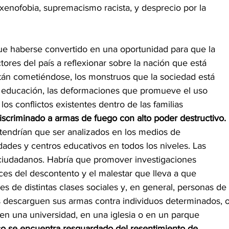
xenofobia, supremacismo racista, y desprecio por la 
que haberse convertido en una oportunidad para que la 
ores del país a reflexionar sobre la nación que está 
tán cometiéndose, los monstruos que la sociedad está
a educación, las deformaciones que promueve el uso 
los conflictos existentes dentro de las familias 
discriminado a armas de fuego con alto poder destructivo. 
endrían que ser analizados en los medios de 
ades y centros educativos en todos los niveles. Las 
iudadanos. Habría que promover investigaciones 
es del descontento y el malestar que lleva a que 
 de distintas clases sociales y, en general, personas de 
 descarguen sus armas contra individuos determinados, o
en una universidad, en una iglesia o en un parque 
co se encuentra resguardado del resentimiento de 