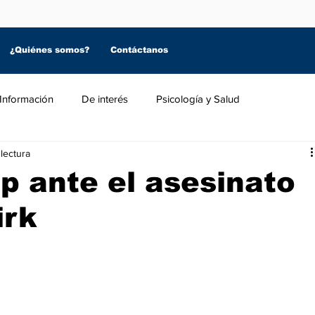
¿Quiénes somos?
Contáctanos
Información
De interés
Psicología y Salud
lectura
p ante el asesinato
irk