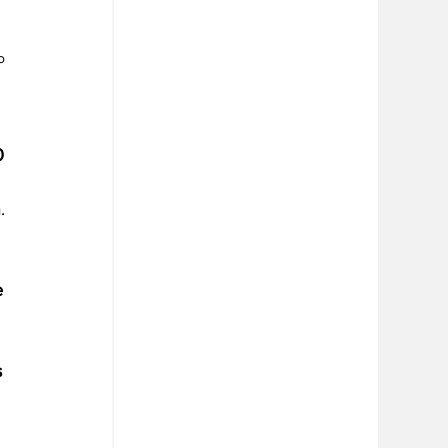
o 
0 
. 
e 
 