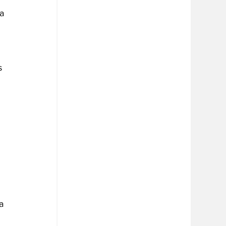
a 
s 
a 