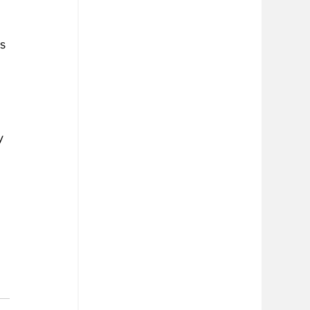
 
 
s 
y 