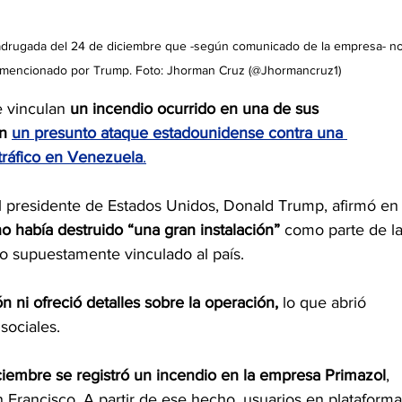
madrugada del 24 de diciembre que -según comunicado de la empresa- no
e mencionado por Trump. Foto: Jhorman Cruz (@Jhormancruz1)
 vinculan 
un incendio ocurrido en una de sus 
n 
un presunto ataque estadounidense contra una 
otráfico en Venezuela
.
l presidente de Estados Unidos, Donald Trump, afirmó en
o había destruido “una gran instalación” 
como parte de la
ico supuestamente vinculado al país.
n ni ofreció detalles sobre la operación,
 lo que abrió 
sociales.
iembre se registró un incendio en la empresa Primazol
, 
 Francisco. A partir de ese hecho, usuarios en plataforma