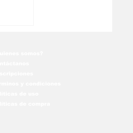
uienes somos?
ntáctanos
scripciones
rminos y condiciones
líticas de uso
lítica
s de compra