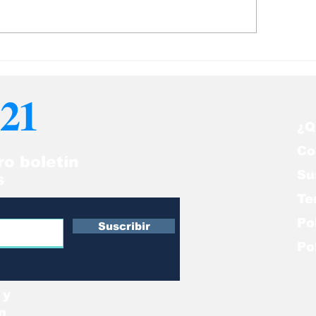
21
¿Q
Co
ro boletín
Su
s
Te
Po
Suscribir
Po
 y
n