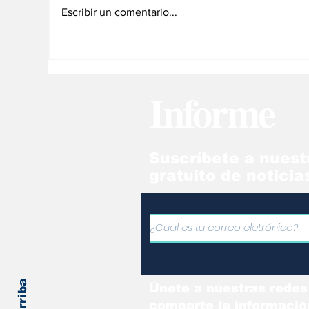
Escribir un comentario...
Trump confirmó ataque
de EE.UU. contra
objetivo vinculado al
Informe
narcotráfico en
Venezuela
Suscríbete a nuest
gratuito de noticia
Únete a nuestras redes
comparte la informació