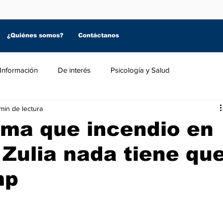
¿Quiénes somos?
Contáctanos
Información
De interés
Psicología y Salud
min de lectura
rma que incendio en
 Zulia nada tiene qu
mp