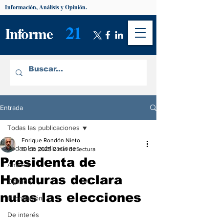
Información, Análisis y Opinión.
21
Informe
Entrada
Todas las publicaciones
Enrique Rondón Nieto
Todas las publicaciones
10 dic 2025
2 min de lectura
Presidenta de
Análisis
Honduras declara
Opinión
nulas las elecciones
Información
De interés