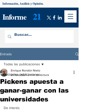
Información, Análisis y Opinión.
21
Informe
Entrada
Todas las publicaciones
Enrique Rondón Nieto
Todas las publicaciones
29 feb 2024
2 min de lectura
Pickens apuesta a
Análisis
ganar-ganar con las
Opinión
universidades
Información
De interés