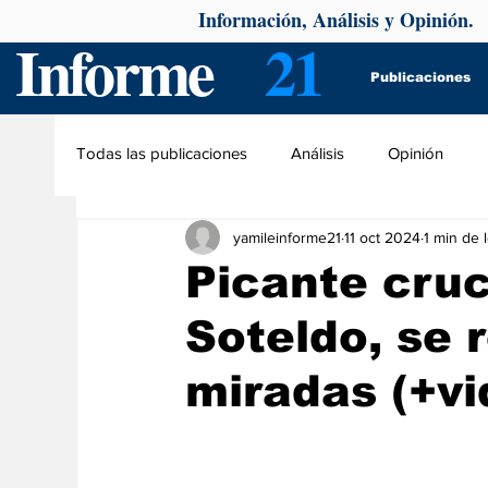
Información, Análisis y Opinión.
Informe
21
Publicaciones
Todas las publicaciones
Análisis
Opinión
yamileinforme21
11 oct 2024
1 min de 
Picante cruc
Soteldo, se 
miradas (+vi