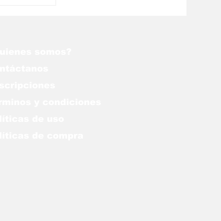
nta los
medirse
uienes somos?
ntáctanos
scripciones
rminos y condiciones
líticas de uso
lítica
s de compra