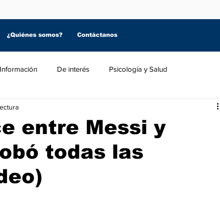
¿Quiénes somos?
Contáctanos
Información
De interés
Psicología y Salud
lectura
e entre Messi y
robó todas las
deo)