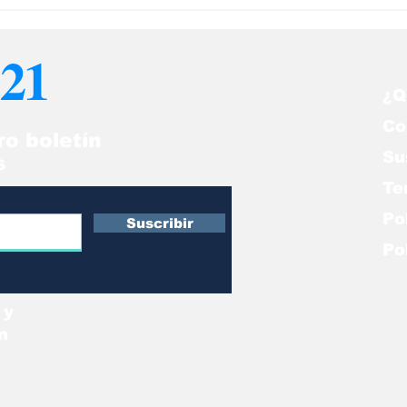
frenta a Argentina y
Vinotinto calie
guir el sueño al
motores para 
21
ndial
con Argentina
¿Q
Co
ro boletín
Su
s
Te
Po
Suscribir
Po
 y
n