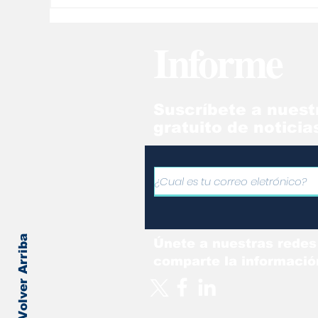
convirtió en el máximo
en
goleador Vinotinto en
se
Informe
Eliminatorias
Mu
Suscríbete a nuest
gratuito de noticia
Volver Arriba
Únete a nuestras redes
comparte la informació