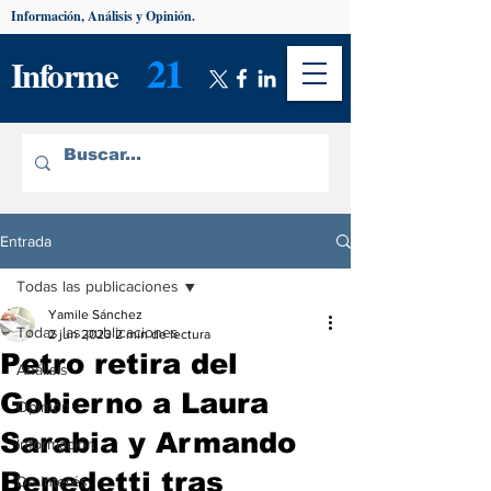
Información, Análisis y Opinión.
21
Informe
Entrada
Todas las publicaciones
Yamile Sánchez
Todas las publicaciones
2 jun 2023
2 min de lectura
Petro retira del
Análisis
Gobierno a Laura
Opinión
Sarabia y Armando
Información
Benedetti tras
De interés