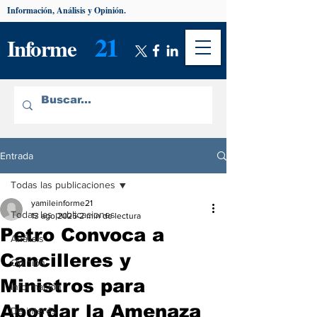
Información, Análisis y Opinión.
21
Informe
Entrada
Todas las publicaciones
yamileinforme21
Todas las publicaciones
13 ago 2025
2 min de lectura
Petro Convoca a
Análisis
Cancilleres y
Opinión
Ministros para
Información
Abordar la Amenaza
De interés