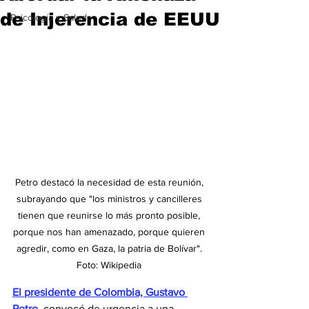
de Injerencia de EEUU
Psicología y Salud
Petro destacó la necesidad de esta reunión, 
subrayando que "los ministros y cancilleres 
tienen que reunirse lo más pronto posible, 
porque nos han amenazado, porque quieren 
agredir, como en Gaza, la patria de Bolívar". 
Foto: Wikipedia 
El presidente de Colombia, Gustavo 
Petro,
 convocó de urgencia a una 