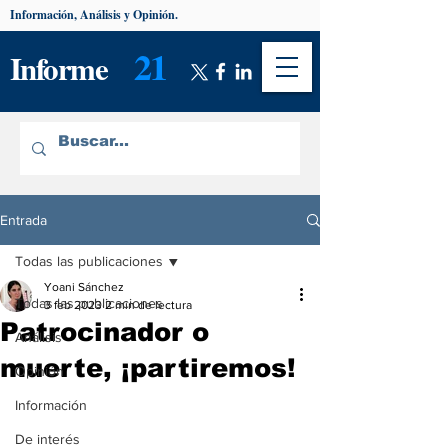
Información, Análisis y Opinión.
21
Informe
Entrada
Todas las publicaciones
Yoani Sánchez
Todas las publicaciones
3 feb 2023
2 min de lectura
Patrocinador o
Análisis
muerte, ¡partiremos!
Opinión
Información
De interés