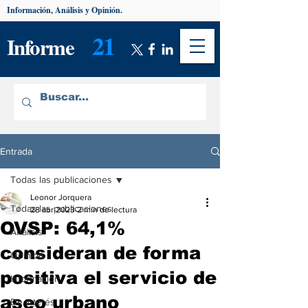
Información, Análisis y Opinión.
21
Informe
Entrada
Todas las publicaciones
Leonor Jorquera
Todas las publicaciones
28 abr 2023
2 min de lectura
OVSP: 64,1%
Análisis
consideran de forma
Opinión
positiva el servicio de
Información
aseo urbano
De interés