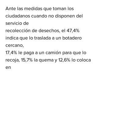
Ante las medidas que toman los 
ciudadanos cuando no disponen del 
servicio de
recolección de desechos, el 47,4% 
indica que lo traslada a un botadero 
cercano,
17,4% le paga a un camión para que lo 
recoja, 15,7% la quema y 12,6% lo coloca 
en
la vía pública, acera o entrada de la 
vivienda. 
Sobre la práctica de quema de 
desechos figura San Fernando de 
Apure con 37,5%,
San Cristóbal con 23,3%, Porlamar 
21.1%. Finalmente, el 51,5% opina que el 
servicio