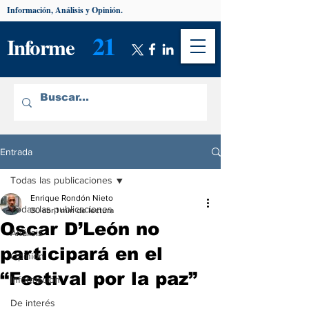
Información, Análisis y Opinión.
21
Informe
Entrada
Todas las publicaciones
Enrique Rondón Nieto
Todas las publicaciones
30 abr
1 min de lectura
Oscar D’León no
Análisis
participará en el
Opinión
“Festival por la paz”
Información
De interés