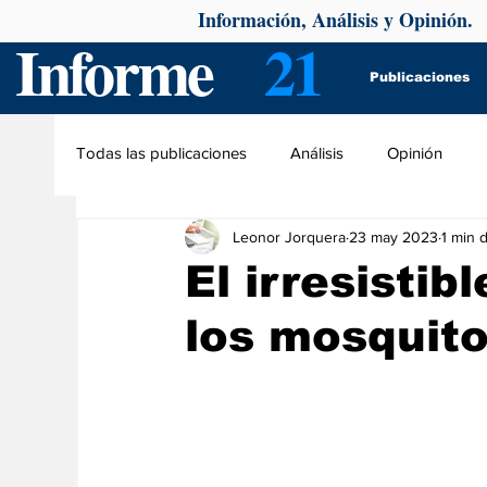
Información, Análisis y Opinión.
Informe
21
Publicaciones
Todas las publicaciones
Análisis
Opinión
Leonor Jorquera
23 may 2023
1 min 
El irresistib
los mosquit