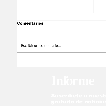
Comentarios
Escribir un comentario...
OMS no recomienda el
Na
uso de edulcorantes
co
para bajar de peso
pe
Informe
Suscríbete a nuest
gratuito de noticia