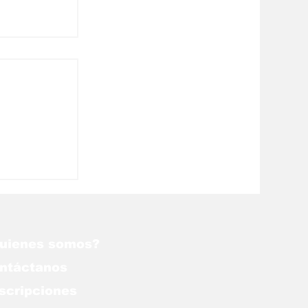
 la
or la
uienes somos?
ntáctanos
scripciones