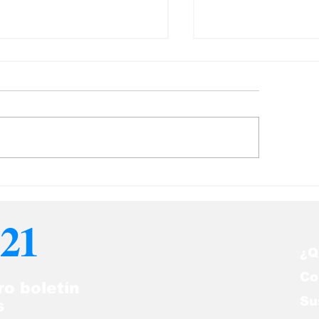
ció el primer bebé
La OMS levanta
n ADN de tres
emergencia
rsonas
internacional p
21
viruela símica
¿Q
Co
ro boletín
Su
s