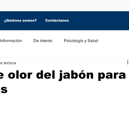
¿Quiénes somos?
Contáctanos
Información
De interés
Psicología y Salud
de lectura
le olor del jabón para
os