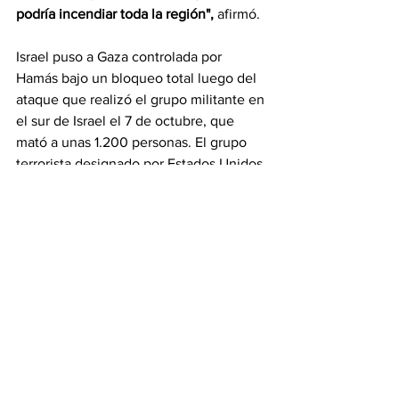
podría incendiar toda la región",
 afirmó.
Israel puso a Gaza controlada por 
Hamás bajo un bloqueo total luego del 
ataque que realizó el grupo militante en 
el sur de Israel el 7 de octubre, que 
mató a unas 1.200 personas. El grupo 
terrorista designado por Estados Unidos 
y la Unión Europea también secuestró a 
unos 240 rehenes israelíes y 
extranjeros en Gaza. Poco más de cien 
fueron liberados durante una tregua de 
una semana a finales de noviembre, 
reseña La
 VOA
El Ministerio de Salud de Gaza, dirigido 
por Hamás, informó que más de 24.000 
palestinos han sido asesinados desde el 
7 de octubre, la mayoría de ellos 