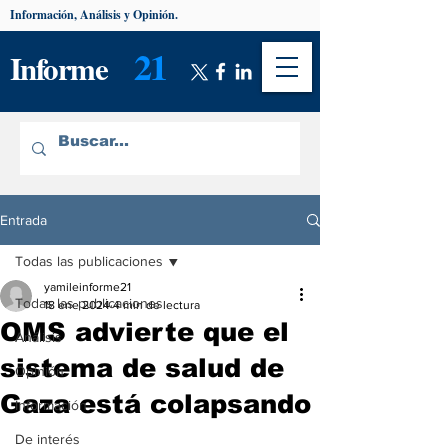
Información, Análisis y Opinión.
21
Informe
Entrada
Todas las publicaciones
yamileinforme21
Todas las publicaciones
18 ene 2024
4 min de lectura
OMS advierte que el
Análisis
sistema de salud de
Opinión
Gaza está colapsando
Información
De interés