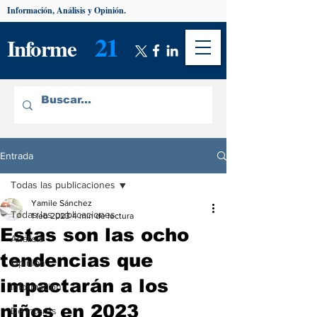
Información, Análisis y Opinión.
21
Informe
Entrada
Todas las publicaciones
Yamile Sánchez
Todas las publicaciones
1 feb 2023
4 min de lectura
Estas son las ocho
Análisis
tendencias que
Opinión
impactarán a los
Información
niños en 2023
De interés