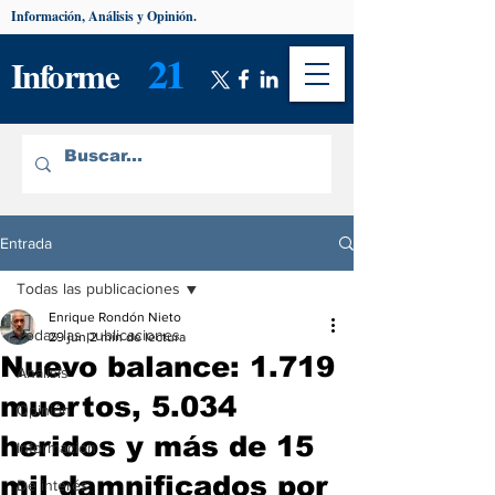
Información, Análisis y Opinión.
21
Informe
Entrada
Todas las publicaciones
Enrique Rondón Nieto
Todas las publicaciones
29 jun
2 min de lectura
Nuevo balance: 1.719
Análisis
muertos, 5.034
Opinión
heridos y más de 15
Información
mil damnificados por
De interés