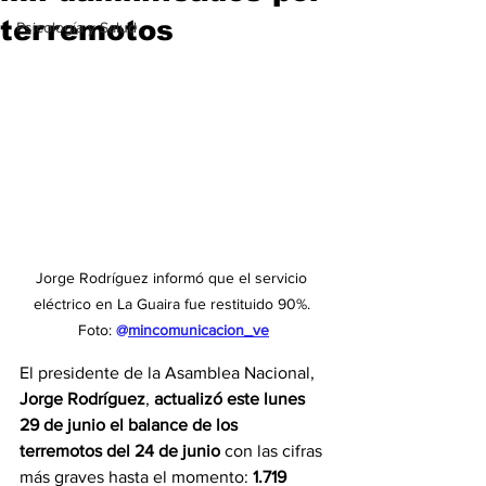
terremotos
Psicología y Salud
Jorge Rodríguez informó que el servicio 
eléctrico en La Guaira fue restituido 90%. 
Foto: 
@
mincomunicacion_ve
El presidente de la Asamblea Nacional, 
Jorge Rodríguez
, 
actualizó este lunes 
29 de junio el balance de los 
terremotos del 24 de junio
 con las cifras 
más graves hasta el momento: 
1.719 