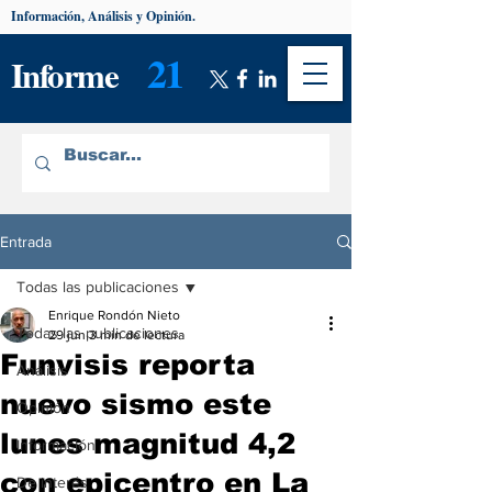
Información, Análisis y Opinión.
21
Informe
Entrada
Todas las publicaciones
Enrique Rondón Nieto
Todas las publicaciones
29 jun
3 min de lectura
Funvisis reporta
Análisis
nuevo sismo este
Opinión
lunes magnitud 4,2
Información
con epicentro en La
De interés