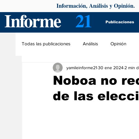
Información, Análisis y Opinión.
Informe
21
Publicaciones
Todas las publicaciones
Análisis
Opinión
yamileinforme21
30 ene 2024
2 min d
Noboa no re
de las elecc