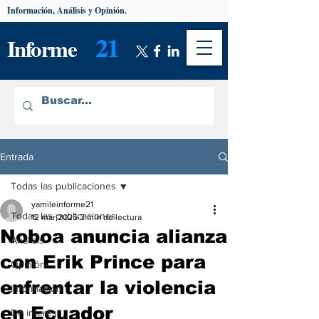
Información, Análisis y Opinión.
21
Informe
Entrada
Todas las publicaciones
yamileinforme21
Todas las publicaciones
12 mar 2025
3 min de lectura
Noboa anuncia alianza
Análisis
con Erik Prince para
Opinión
enfrentar la violencia
Información
en Ecuador
De interés