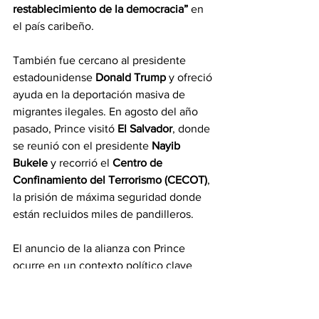
restablecimiento de la democracia”
 en 
el país caribeño.
También fue cercano al presidente 
estadounidense 
Donald Trump
 y ofreció 
ayuda en la deportación masiva de 
migrantes ilegales. En agosto del año 
pasado, Prince visitó 
El Salvador
, donde 
se reunió con el presidente 
Nayib 
Bukele
 y recorrió el 
Centro de 
Confinamiento del Terrorismo (CECOT)
, 
la prisión de máxima seguridad donde 
están recluidos miles de pandilleros.
El anuncio de la alianza con Prince 
ocurre en un contexto político clave 
para Ecuador, dado que Noboa busca 
consolidar su imagen como 
líder en la 
lucha contra el crimen
 de cara a la 