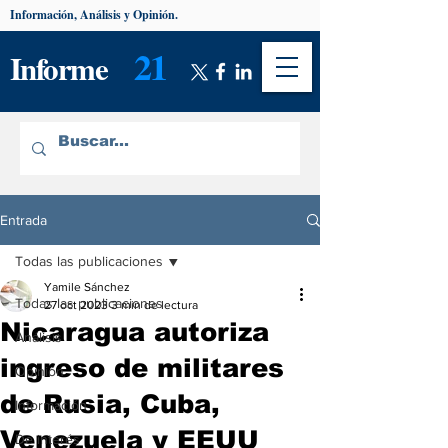
Información, Análisis y Opinión.
21
Informe
Entrada
Todas las publicaciones
Yamile Sánchez
Todas las publicaciones
27 oct 2023
3 min de lectura
Nicaragua autoriza
Análisis
ingreso de militares
Opinión
de Rusia, Cuba,
Información
Venezuela y EEUU
De interés