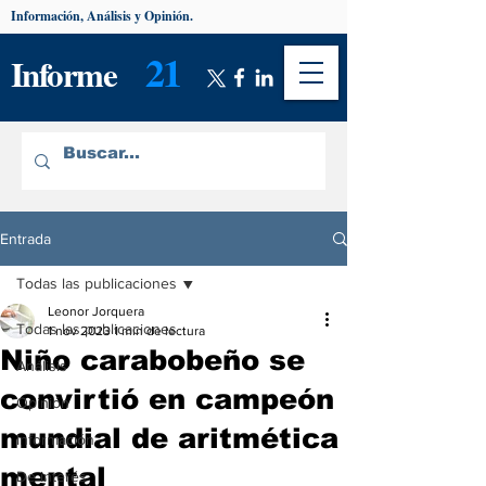
Información, Análisis y Opinión.
21
Informe
Entrada
Todas las publicaciones
Leonor Jorquera
Todas las publicaciones
1 nov 2023
1 min de lectura
Niño carabobeño se
Análisis
convirtió en campeón
Opinión
mundial de aritmética
Información
mental
De interés