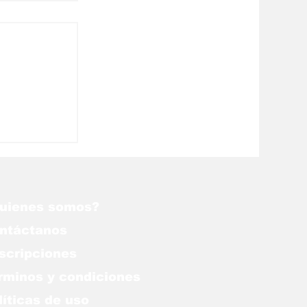
 Juan
 el
de
punto"
uienes somos?
ntáctanos
scripciones
rminos y condiciones
líticas de uso