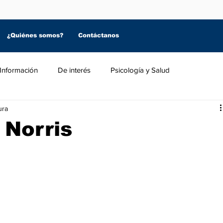
¿Quiénes somos?
Contáctanos
Información
De interés
Psicología y Salud
ura
 Norris