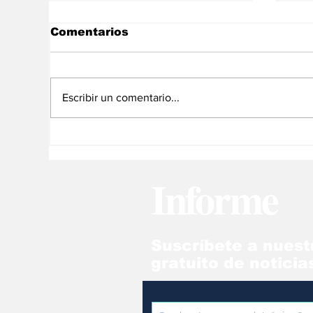
Comentarios
Escribir un comentario...
Actores simulan ser
Ma
periodistas en falsos
ce
noticieros pro Delcy
ve
Informe
Rodríguez
pr
Suscríbete a nuest
gratuito de noticia