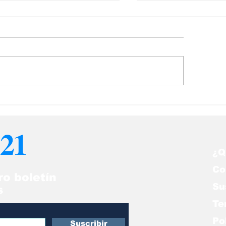
ría Corina Machado
Samir Mayhua,
lebra la conquista
Luis Landaeta y
nezolana de su
mapa cultural 
21
imer Clásico Mundial
"Nueva York y 
¿Q
Co
ro boletín
Su
s
Te
Po
Suscribir