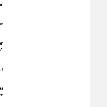
n 
e 
n 
",
s 
s 
n 