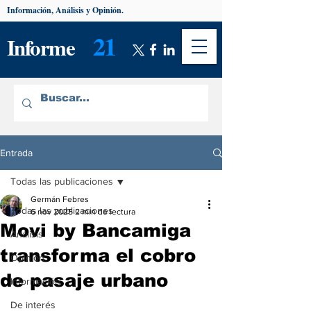
Información, Análisis y Opinión.
21
Informe
Entrada
Todas las publicaciones
Germán Febres
Todas las publicaciones
6 nov 2025
2 min de lectura
Movi by Bancamiga
Análisis
transforma el cobro
Opinión
de pasaje urbano
Información
De interés