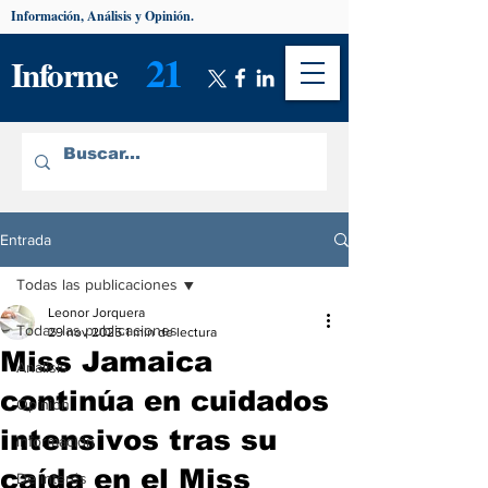
Información, Análisis y Opinión.
21
Informe
Entrada
Todas las publicaciones
Leonor Jorquera
Todas las publicaciones
29 nov 2025
1 min de lectura
Miss Jamaica
Análisis
continúa en cuidados
Opinión
intensivos tras su
Información
caída en el Miss
De interés