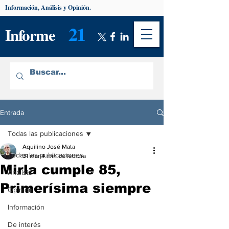
Información, Análisis y Opinión.
21
Informe
Entrada
Todas las publicaciones
Aquilino José Mata
Todas las publicaciones
31 mar
4 min de lectura
Mirla cumple 85,
Análisis
Primerísima siempre
Opinión
Información
De interés