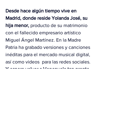
Desde hace algún tiempo vive en 
Madrid, donde reside Yolanda José, su 
hija menor, 
producto de su matrimonio 
con el fallecido empresario artístico 
Miguel Ángel Martínez. En la Madre 
Patria ha grabado versiones y canciones 
inéditas para el mercado musical digital, 
así como videos  para las redes sociales. 
Y espera volver a Venezuela tan pronto 
como le sea posible,
 cuando en nuestro 
país retorne firmemente la democracia. 
Es que Mirla, a no dudarlo, es un icono 
de Venezuela.
https://www.youtube.com/watch?
v=3k0VVWRcxkk&list=RD3k0VVWRcxkk&start
_radio=1