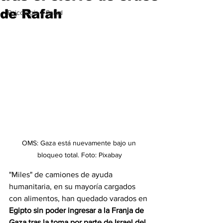
de Rafah
Psicología y Salud
OMS: Gaza está nuevamente bajo un 
bloqueo total. Foto: Pixabay
"Miles" de camiones de ayuda 
humanitaria, en su mayoría cargados 
con alimentos, han quedado varados en 
Egipto sin poder ingresar a la Franja de 
Gaza tras la toma por parte de Israel del 