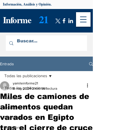
Información, Análisis y Opinión.
21
Informe
Entrada
Todas las publicaciones
yamileinforme21
Todas las publicaciones
8 may 2024
3 min de lectura
Miles de camiones de
Análisis
alimentos quedan
Opinión
varados en Egipto
Información
tras el cierre de cruce
De interés