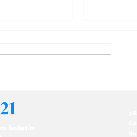
Lealtad no es 
ristopher Nolan, el
jor entre los mejores
21
¿Q
Co
ro boletín
Su
s