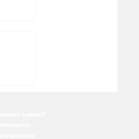
ceguera
uienes somos?
ntáctanos
scripciones