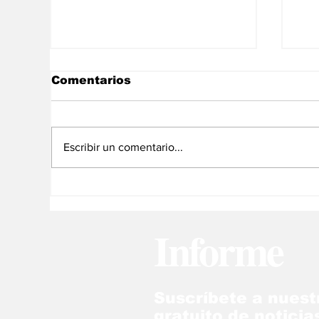
Comentarios
Escribir un comentario...
Meïa Santiago y el arte
Ch
de sentirse extranjero
me
en todas partes
Informe
Suscríbete a nuest
gratuito de noticia