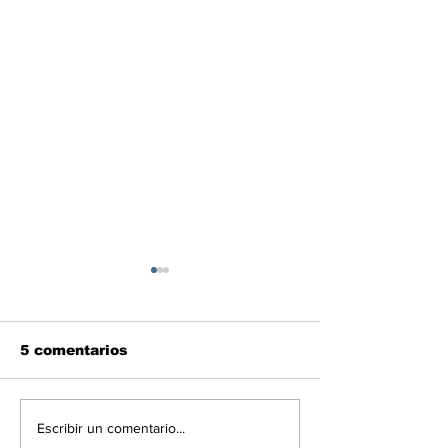
5 comentarios
Meïa Santiago y el
Christopher N
Escribir un comentario...