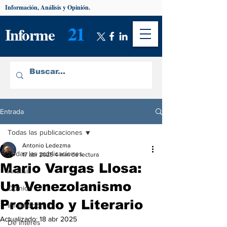
Información, Análisis y Opinión.
21
Informe
Entrada
Todas las publicaciones
Antonio Ledezma
Todas las publicaciones
17 abr 2025
4 min de lectura
Mario Vargas Llosa:
Análisis
Un Venezolanismo
Opinión
Profundo y Literario
Información
Actualizado:
18 abr 2025
De interés