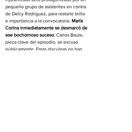
pequeño grupo de asistentes en contra 
de Delcy Rodríguez, para restarle brillo 
e importancia a la convocatoria. 
María 
Corina inmediatamente se desmarcó de 
ese bochornoso suceso.
 Carlos Baute, 
pieza clave del episodio, se excusó 
públicamente. Estas disculpas no han 
servido para aplacar la furia hipócrita 
del oficialismo. Lo ocurrido en Plaza del 
Sol, aunque deplorable, es 
insignificante frente a los incontables 
insultos y agresiones que los jerarcas 
del PSUV han proferido contra María 
Corina y los miles de venezolanos 
maltratados por ellos, sin que haya 
habido jamás la menor intención de 
pedir perdón.