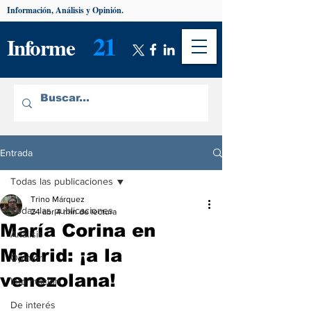
Información, Análisis y Opinión.
21
Informe
Entrada
Todas las publicaciones
Trino Márquez
Todas las publicaciones
24 abr
4 min de lectura
María Corina en
Análisis
Madrid: ¡a la
Opinión
venezolana!
Información
De interés