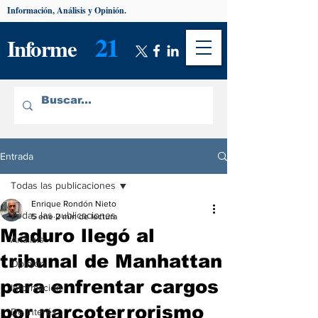
Información, Análisis y Opinión.
21
Informe
Entrada
Todas las publicaciones
Enrique Rondón Nieto
Todas las publicaciones
5 ene
2 min de lectura
Maduro llegó al
Análisis
tribunal de Manhattan
Opinión
para enfrentar cargos
Información
por narcoterrorismo
De interés