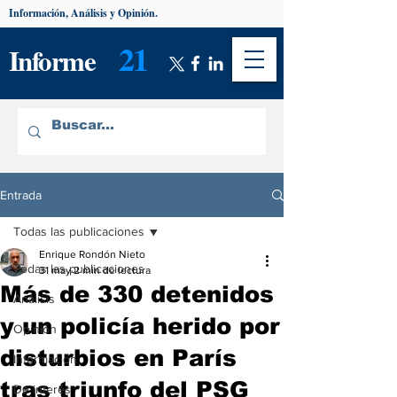
Información, Análisis y Opinión.
21
Informe
Entrada
Todas las publicaciones
Enrique Rondón Nieto
Todas las publicaciones
31 may
2 min de lectura
Más de 330 detenidos
Análisis
y un policía herido por
Opinión
disturbios en París
Información
tras triunfo del PSG
De interés