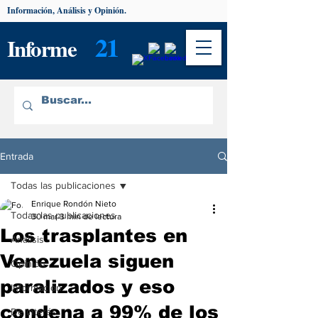
Información, Análisis y Opinión.
21
Informe
Entrada
Todas las publicaciones
Enrique Rondón Nieto
Todas las publicaciones
30 mar
3 min de lectura
Los trasplantes en
Análisis
Venezuela siguen
Opinión
paralizados y eso
Información
condena a 99% de los
De interés