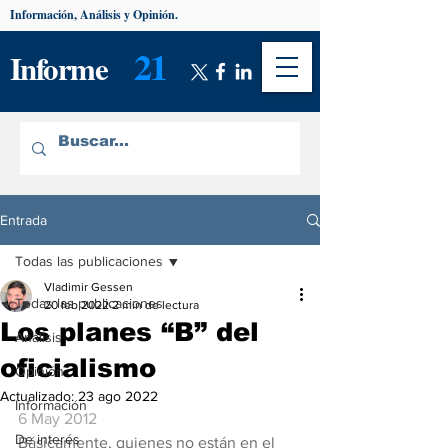
Información, Análisis y Opinión.
21
Informe
Entrada
Todas las publicaciones
Vladimir Gessen
Todas las publicaciones
20 feb 2022
2 min de lectura
Los planes “B” del
Análisis
oficialismo
Opinión
Actualizado:
23 ago 2022
Información
6 May 2012
De interés
Básicamente, quienes no están en el 