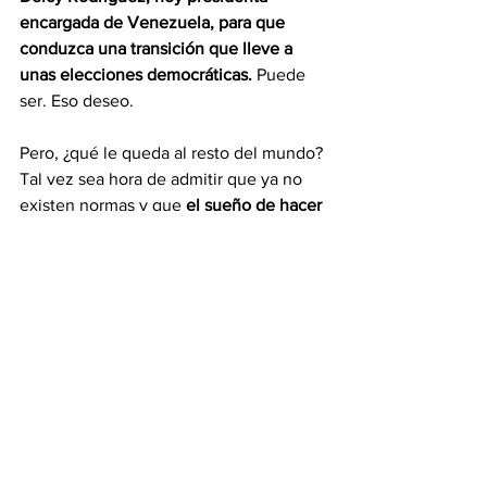
encargada de Venezuela, para que 
conduzca una transición que lleve a 
unas elecciones democráticas. 
Puede 
ser. Eso deseo.
​Pero, ¿qué le queda al resto del mundo? 
Tal vez sea hora de admitir que ya no 
existen normas y que 
el sueño de hacer 
del deporte y del comercio vías 
pacíficas para resolver las diferencias se 
ha quedado en una utopía.
Máximo Rondón Aguirre
Opinión