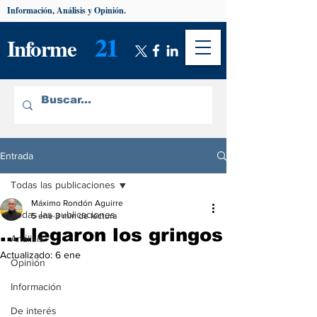
Información, Análisis y Opinión.
21
Informe
Entrada
Todas las publicaciones
Máximo Rondón Aguirre
Todas las publicaciones
5 ene
3 min de lectura
...Llegaron los gringos
Análisis
Actualizado:
6 ene
Opinión
Información
De interés