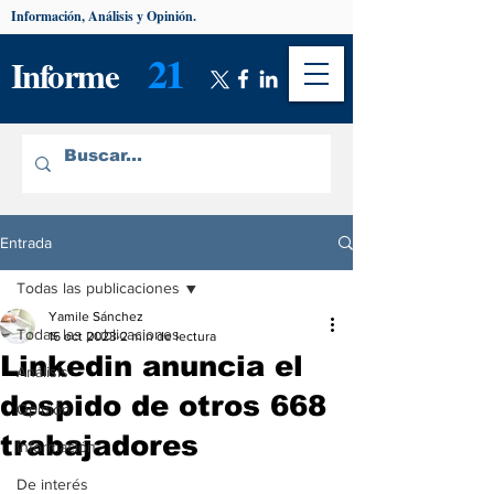
Información, Análisis y Opinión.
21
Informe
Entrada
Todas las publicaciones
Yamile Sánchez
Todas las publicaciones
16 oct 2023
2 min de lectura
Linkedin anuncia el
Análisis
despido de otros 668
Opinión
trabajadores
Información
De interés