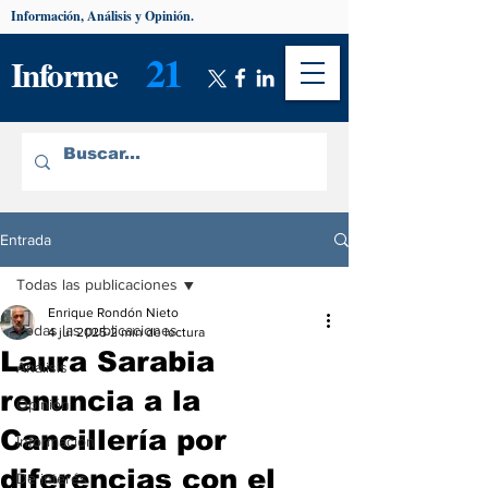
Información, Análisis y Opinión.
21
Informe
Entrada
Todas las publicaciones
Enrique Rondón Nieto
Todas las publicaciones
4 jul 2025
2 min de lectura
Laura Sarabia
Análisis
renuncia a la
Opinión
Cancillería por
Información
diferencias con el
De interés