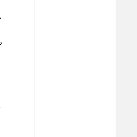
y 
o 
 
r 