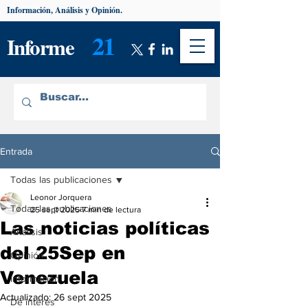
Información, Análisis y Opinión.
21
Informe
Entrada
Todas las publicaciones
Leonor Jorquera
Todas las publicaciones
25 sept 2025
7 min de lectura
Las noticias políticas
Análisis
del 25Sep en
Opinión
Venezuela
Información
Actualizado:
26 sept 2025
De interés