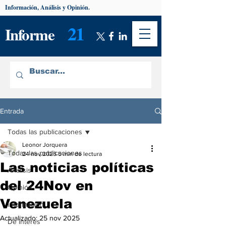
Información, Análisis y Opinión.
21
Informe
Entrada
Todas las publicaciones
Leonor Jorquera
Todas las publicaciones
24 nov 2025
5 min de lectura
Las noticias políticas
Análisis
del 24Nov en
Opinión
Venezuela
Información
Actualizado:
25 nov 2025
De interés