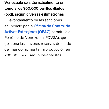
Venezuela se sitúa actualmente en 
torno a los 800.000 barriles diarios 
(bpd), según diversas estimaciones.
El levantamiento de las sanciones 
anunciado por la 
Oficina de Control de 
Activos Extranjeros (OFAC)
 permitiría a 
Petróleo de Venezuela (PDVSA), que 
gestiona las mayores reservas de crudo 
del mundo, aumentar la producción en 
200.000 bpd, 
según los analistas.
Sin embargo, el calendario para lograr 
este aumento sigue siendo incierto.
Estados Unidos levantó las sanciones a 
la industria petrolera de Venezuela 
después de que el Gobierno de Nicolás 
Maduro alcanzó un acuerdo con la 
plataforma unitaria de la oposición que 
permitirá la realización de elecciones 