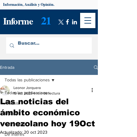
Información, Análisis y Opinión.
21
Informe
Entrada
Todas las publicaciones
Leonor Jorquera
Todas las publicaciones
19 oct 2023
4 min de lectura
Las noticias del
Análisis
ámbito económico
Opinión
venezolano hoy 19Oct
Información
Actualizado:
20 oct 2023
De interés