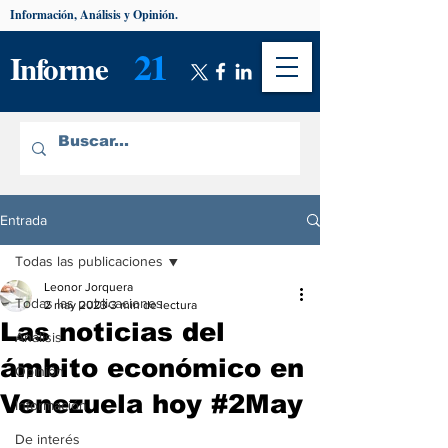
Información, Análisis y Opinión.
21
Informe
Entrada
Todas las publicaciones
Leonor Jorquera
Todas las publicaciones
2 may 2023
3 min de lectura
Las noticias del
Análisis
ámbito económico en
Opinión
Venezuela hoy #2May
Información
De interés