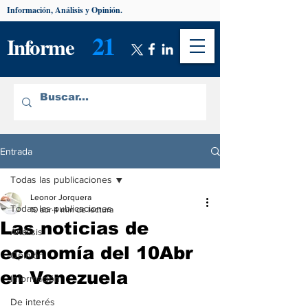
Información, Análisis y Opinión.
21
Informe
Entrada
Todas las publicaciones
Leonor Jorquera
Todas las publicaciones
10 abr
4 min de lectura
Las noticias de
Análisis
economía del 10Abr
Opinión
en Venezuela
Información
De interés