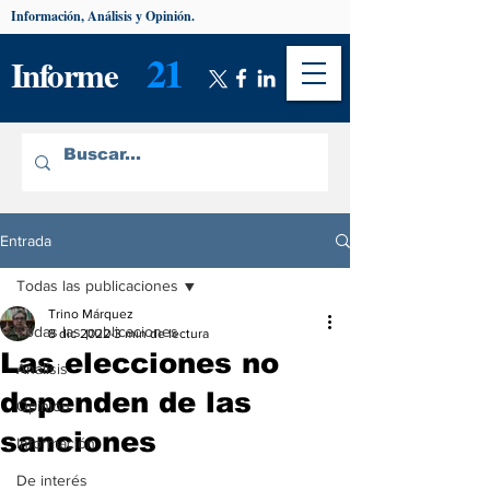
Información, Análisis y Opinión.
21
Informe
Entrada
Todas las publicaciones
Trino Márquez
Todas las publicaciones
8 dic 2022
3 min de lectura
Las elecciones no
Análisis
dependen de las
Opinión
sanciones
Información
De interés