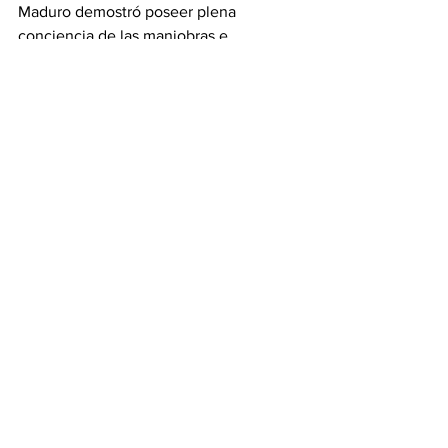
Maduro demostró poseer plena 
conciencia de las maniobras e 
intenciones del presidente. 
Entre 
líneas, allí se le dice: si quiere que se 
suspendan las sanciones dé pasos 
inequívocos para que Venezuela tenga 
elecciones libres.
 Ese es el 
encadenamiento causal.
Trino Márquez C.
Etiquetas:
Trino Márquez
Opinión