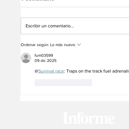
Escribir un comentario...
Chile: El uso
Ordenar según:
Lo más nuevo
oportunista de los
inmigrantes en las
fum03599
elecciones
09 dic 2025
@
Survival race
: Traps on the track fuel adrenal
Me gusta
Reaccionar
Informe