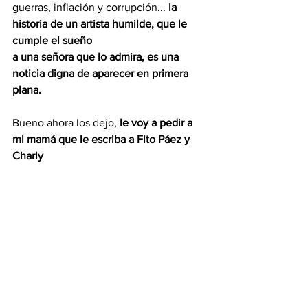
guerras, inflación y corrupción... 
la 
historia de un artista humilde, que le 
cumple el sueño
a una señora que lo admira, es una 
noticia digna de aparecer en primera 
plana.
Bueno ahora los dejo,
 le voy a pedir a 
mi mamá que le escriba a Fito Páez y 
Charly
García para ver si quieren venir a comer 
pabellón o arepas
 el próximo fin de 
semana.
Ya les iré contando cómo salió.
Juan E. Fernández, Juanette
.
Opinión