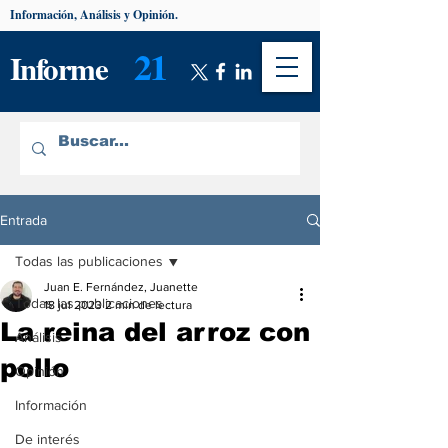
Información, Análisis y Opinión.
21
Informe
Entrada
Todas las publicaciones
Juan E. Fernández, Juanette
Todas las publicaciones
18 jul 2023
2 min de lectura
La reina del arroz con
Análisis
pollo
Opinión
Información
De interés