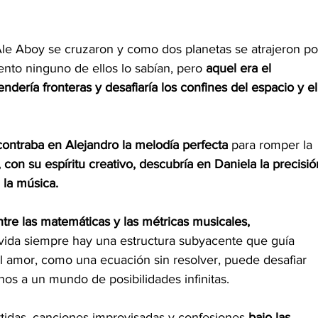
 Ale Aboy se cruzaron y como dos planetas se atrajeron po
ento ninguno de ellos lo sabían, pero 
aquel era el 
dería fronteras y desafiaría los confines del espacio y el
contraba en Alejandro la melodía perfecta 
para romper la 
 con su espíritu creativo, descubría en Daniela la precisió
 la música.
ntre las matemáticas y las métricas musicales, 
vida siempre hay una estructura subyacente que guía 
 amor, como una ecuación sin resolver, puede desafiar 
rnos a un mundo de posibilidades infinitas.
idas, canciones improvisadas y confesiones 
bajo las