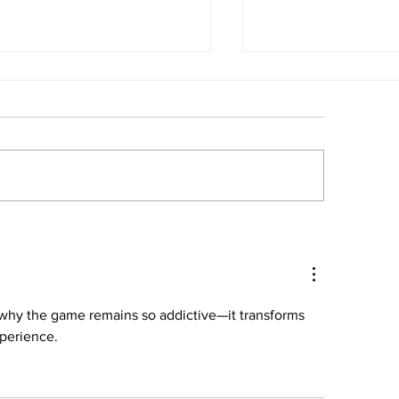
 retiro de la Corte
“Los iraníes n
nal Internacional:
chavistas y me
imen de lesa
rodriguistas ¡Q
manidad
nos proteja!”
 why the game remains so addictive—it transforms 
xperience.