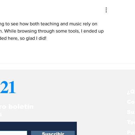
ring to see how both teaching and music rely on 
n. While browsing through some tools, I ended up 
ed here, so glad I did!
21
¿Q
Co
ro boletín
Su
s
Te
Po
Suscribir