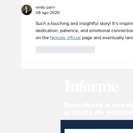
emily parrr
08 ago 2025
Such a touching and insightful story! It’s inspi
dedication, patience, and emotional connectio
on the 
Notube official
 page and eventually land
Me gusta
Reaccionar
Informe
Suscríbete a nuest
gratuito de noticia