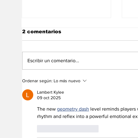
2 comentarios
Escribir un comentario...
No somos un
El
Ordenar según:
Lo más nuevo
diagnónstico, somos un
Pe
camino
cr
Lambert Kylee
hu
09 oct 2025
The new 
geometry dash
 level reminds players
rhythm and reflex into a powerful emotional e
Me gusta
Reaccionar