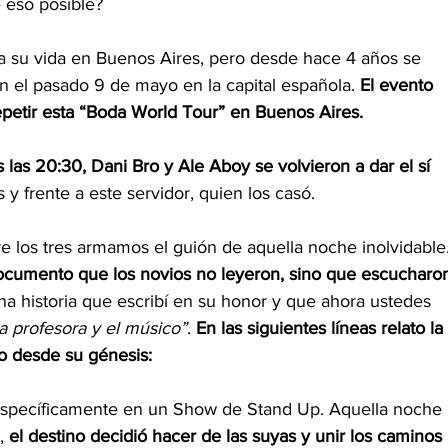
 eso posible?
da su vida en Buenos Aires, pero desde hace 4 años se 
 el pasado 9 de mayo en la capital española. 
El evento 
epetir esta “Boda World Tour” en Buenos Aires.
 las 20:30, Dani Bro y Ale Aboy se volvieron a dar el sí
 y frente a este servidor, quien los casó.
re los tres armamos el guión de aquella noche inolvidable.
ocumento que los novios no leyeron, sino que escucharo
una historia que escribí en su honor y que ahora ustedes 
la profesora y el músico”
. 
En las siguientes líneas relato la 
go desde su génesis:
específicamente en un Show de Stand Up. Aquella noche 
, 
el destino decidió hacer de las suyas y unir los caminos 