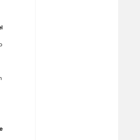
l 
o 
 
n 
e 