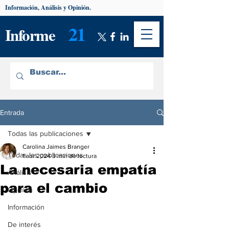
Información, Análisis y Opinión.
21
Informe
Entrada
Todas las publicaciones
Carolina Jaimes Branger
Todas las publicaciones
1 abr 2024
3 min de lectura
La necesaria empatía
Análisis
para el cambio
Opinión
Información
De interés