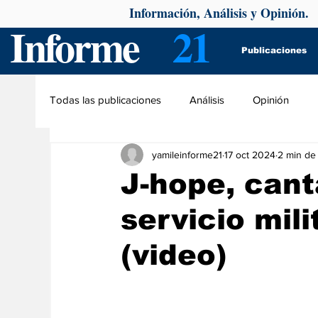
Información, Análisis y Opinión.
Informe
21
Publicaciones
Todas las publicaciones
Análisis
Opinión
yamileinforme21
17 oct 2024
2 min de 
J-hope, cant
servicio mil
(video)